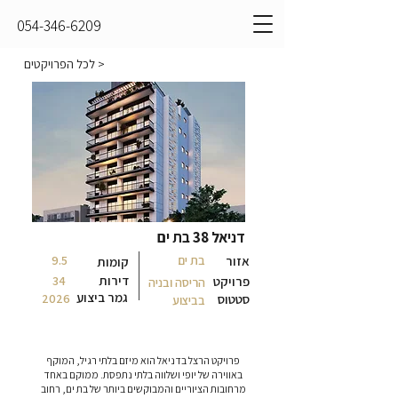
054-346-6209
< לכל הפרויקטים
דניאל 38 בת ים
אזור
בת ים
9.5
קומות
דירות
פרויקט
34
הריסה ובניה
גמר ביצוע
סטטוס
2026
בביצוע
פרויקט הרצל בדניאל הוא מיזם בלתי רגיל, המוקף
באווירה של יופי ושלווה בלתי נתפסת. ממוקם באחד
מרחובות הציוריים והמבוקשים ביותר של בת ים, רחוב