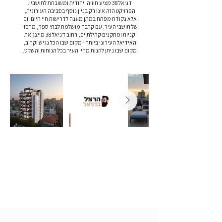
דניאל 38 מציע חוויה ייחודית ומשובחת לתושביו.
הפרויקט הזה אינו רק בניין נוסף בסביבה העירונית,
אלא נקודת מפתח במתן מענה לדרישות חיי היום יום
של תושבי העיר. עם קרבה מושלמת לבתי ספר, מרכזי
קניות ומתקנים קהילתיים, רחוב דניאל 38 מייצג את
האידיאל העירוני ביותר - מקום שבו הכל נגיש וקרוב,
מקום שבו ניתן להנות מחיי העיר בכל הנוחות והשקט.