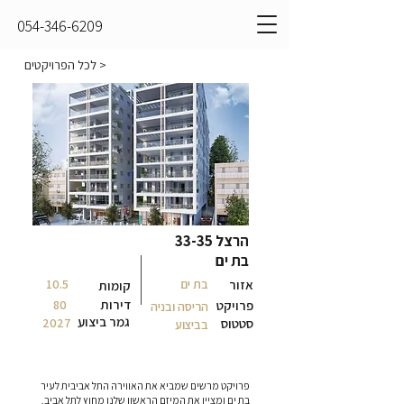
054-346-6209
< לכל הפרויקטים
הרצל 33-35
בת ים
אזור
בת ים
10.5
קומות
דירות
פרויקט
80
הריסה ובניה
גמר ביצוע
סטטוס
2027
בביצוע
פרויקט מרשים שמביא את האווירה התל אביבית לעיר
בת ים ומציין את המיזם הראשון שלנו מחוץ לתל אביב,