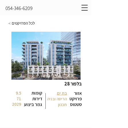
054-346-6209
לכל הפרויקטים >
בלפור 28
קומות
אזור
בת ים
9.5
פרויקט
דירות
הריסה ובניה
71
סטטוס
גמר ביצוע
2029
תכנון