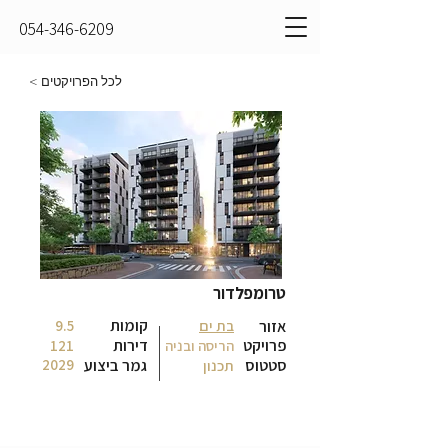
054-346-6209
לכל הפרויקטים >
טרומפלדור
קומות
אזור
בת ים
9.5
פרויקט
דירות
הריסה ובניה
121
סטטוס
גמר ביצוע
2029
תכנון